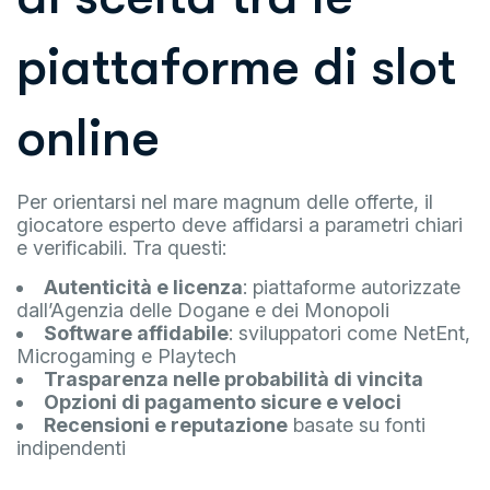
piattaforme di slot
online
Per orientarsi nel mare magnum delle offerte, il
giocatore esperto deve affidarsi a parametri chiari
e verificabili. Tra questi:
Autenticità e licenza
: piattaforme autorizzate
dall’Agenzia delle Dogane e dei Monopoli
Software affidabile
: sviluppatori come NetEnt,
Microgaming e Playtech
Trasparenza nelle probabilità di vincita
Opzioni di pagamento sicure e veloci
Recensioni e reputazione
basate su fonti
indipendenti