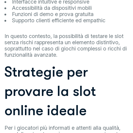
Interfacce intuitive e responsive
Accessibilità da dispositivi mobili
Funzioni di demo e prova gratuita
Supporto clienti efficiente ed empathic
In questo contesto, la possibilità di testare le slot
senza rischi rappresenta un elemento distintivo,
soprattutto nel caso di giochi complessi o ricchi di
funzionalità avanzate.
Strategie per
provare la slot
online ideale
Per i giocatori più informati e attenti alla qualità,