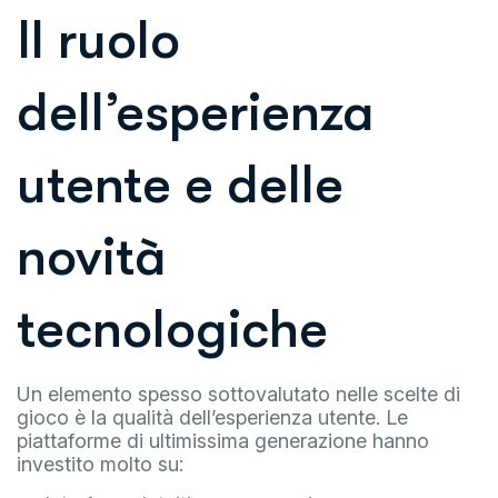
Il ruolo
dell’esperienza
utente e delle
novità
tecnologiche
Un elemento spesso sottovalutato nelle scelte di
gioco è la qualità dell’esperienza utente. Le
piattaforme di ultimissima generazione hanno
investito molto su: