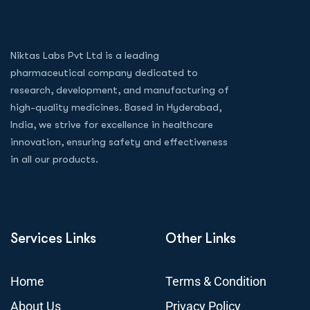
Niktas Labs Pvt Ltd is a leading
pharmaceutical company dedicated to
research, development, and manufacturing of
high-quality medicines. Based in Hyderabad,
India, we strive for excellence in healthcare
innovation, ensuring safety and effectiveness
in all our products.
Services Links
Other Links
Home
Terms & Condition
About Us
Privacy Policy