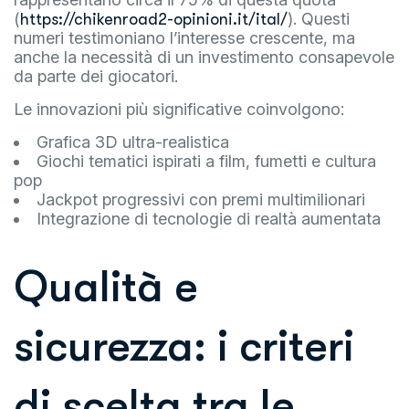
(
). Questi
https://chikenroad2-opinioni.it/ital/
numeri testimoniano l’interesse crescente, ma
anche la necessità di un investimento consapevole
da parte dei giocatori.
Le innovazioni più significative coinvolgono:
Grafica 3D ultra-realistica
Giochi tematici ispirati a film, fumetti e cultura
pop
Jackpot progressivi con premi multimilionari
Integrazione di tecnologie di realtà aumentata
Qualità e
sicurezza: i criteri
di scelta tra le