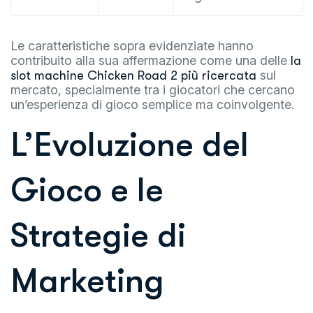
Le caratteristiche sopra evidenziate hanno
contribuito alla sua affermazione come una delle
la
sul
slot machine Chicken Road 2 più ricercata
mercato, specialmente tra i giocatori che cercano
un’esperienza di gioco semplice ma coinvolgente.
L’Evoluzione del
Gioco e le
Strategie di
Marketing