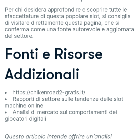
Per chi desidera approfondire e scoprire tutte le
sfaccettature di questa popolare slot, si consiglia
di visitare direttamente questa pagina, che si
conferma come una fonte autorevole e aggiornata
del settore.
Fonti e Risorse
Addizionali
https://chikenroad2-gratis.it/
Rapporti di settore sulle tendenze delle slot
machine online
Analisi di mercato sui comportamenti dei
giocatori digitali
Questo articolo intende offrire un’analisi