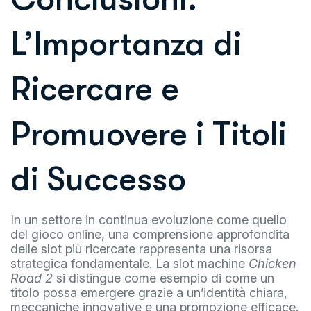
L’Importanza di
Ricercare e
Promuovere i Titoli
di Successo
In un settore in continua evoluzione come quello
del gioco online, una comprensione approfondita
delle slot più ricercate rappresenta una risorsa
strategica fondamentale. La slot machine
Chicken
Road 2
si distingue come esempio di come un
titolo possa emergere grazie a un’identità chiara,
meccaniche innovative e una promozione efficace.