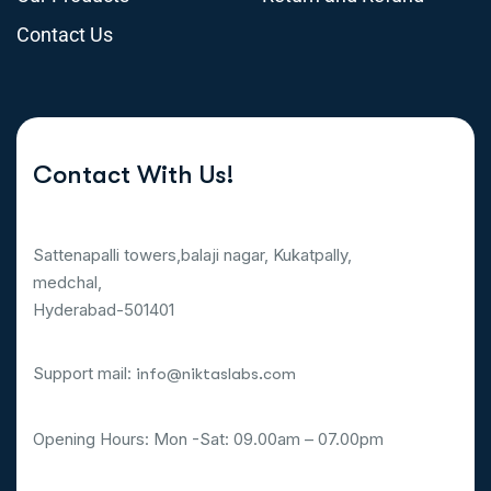
Contact Us
Contact With Us!
Sattenapalli towers,balaji nagar, Kukatpally,
medchal,
Hyderabad-501401
Support mail:
info@niktaslabs.com
Opening Hours: Mon -Sat: 09.00am – 07.00pm