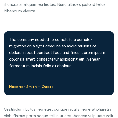
rhoncus a, aliquam eu lectus. Nunc ultrices justo id tellus
bibendum viverra.
The company needed to complete a complex
migration on a tight deadline to avoid millions of
dollars in post-contract fees and fines. Lorem ipsum
dolor sit amet, consectetur adipiscing elit. Aenean
fermentum lacinia felis et dapibus.
Heather Smith – Quote
Vestibulum luctus, leo eget congue iaculis, leo erat pharetra
nibh, finibus porta neque tellus ut erat. Aenean vulputate velit