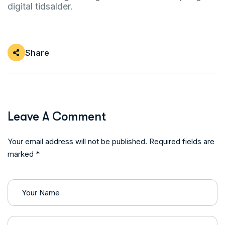
digital tidsalder.
Share
Leave A Comment
Your email address will not be published. Required fields are
marked *