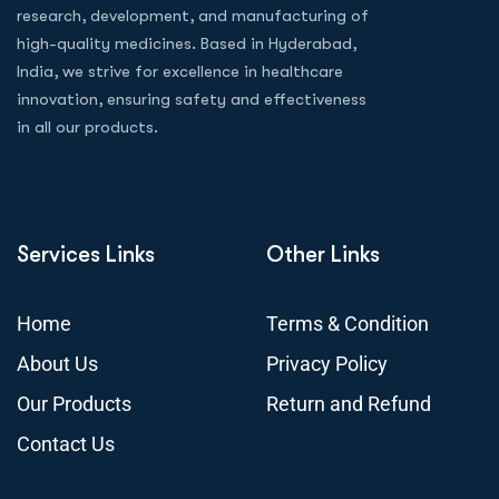
research, development, and manufacturing of
high-quality medicines. Based in Hyderabad,
India, we strive for excellence in healthcare
innovation, ensuring safety and effectiveness
in all our products.
Services Links
Other Links
Home
Terms & Condition
About Us
Privacy Policy
Our Products
Return and Refund
Contact Us