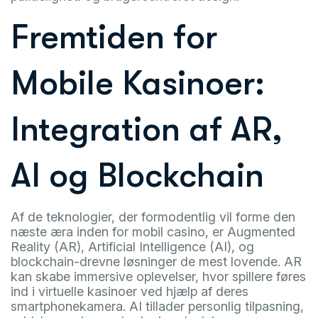
Fremtiden for
Mobile Kasinoer:
Integration af AR,
AI og Blockchain
Af de teknologier, der formodentlig vil forme den
næste æra inden for mobil casino, er Augmented
Reality (AR), Artificial Intelligence (AI), og
blockchain-drevne løsninger de mest lovende. AR
kan skabe immersive oplevelser, hvor spillere føres
ind i virtuelle kasinoer ved hjælp af deres
smartphonekamera. AI tillader personlig tilpasning,