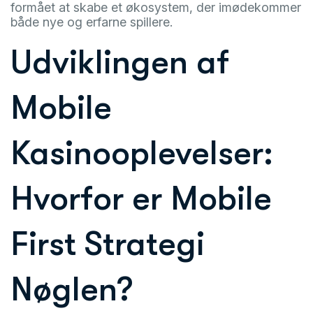
formået at skabe et økosystem, der imødekommer
både nye og erfarne spillere.
Udviklingen af
Mobile
Kasinooplevelser:
Hvorfor er Mobile
First Strategi
Nøglen?