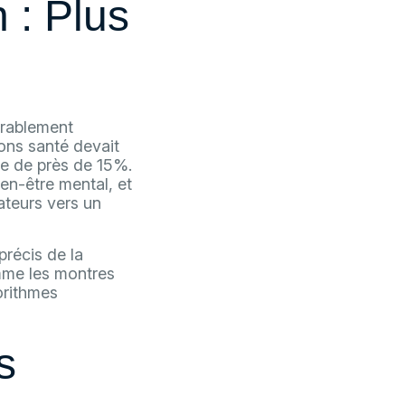
 : Plus
dérablement
ions santé devait
e de près de 15%.
ien-être mental, et
ateurs vers un
précis de la
mme les montres
orithmes
s