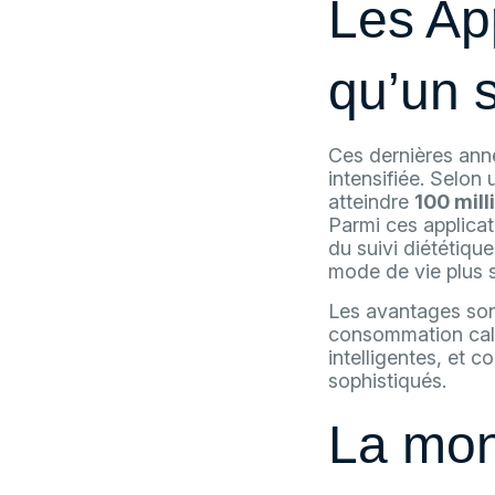
Les App
qu’un s
Ces dernières année
intensifiée. Selon
atteindre
100 mill
Parmi ces applicati
du suivi diététiqu
mode de vie plus s
Les avantages sont 
consommation calo
intelligentes, et 
sophistiqués.
La mon