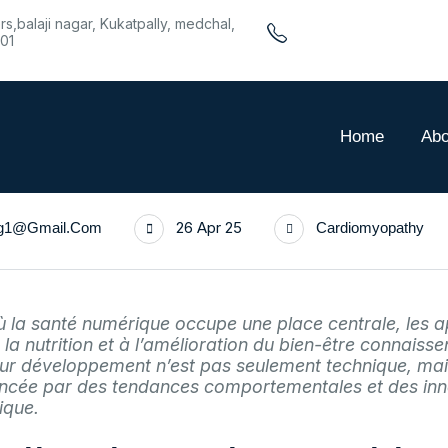
rs,balaji nagar, Kukatpally, medchal,
01
Home
Abo
26 Apr 25
rg1@gmail.com
Cardiomyopathy
la santé numérique occupe une place centrale, les a
la nutrition et à l’amélioration du bien-être connaiss
eur développement n’est pas seulement technique, ma
uencée par des tendances comportementales et des inn
ique.