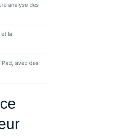
ure analyse des
et la
 iPad, avec des
nce
eur