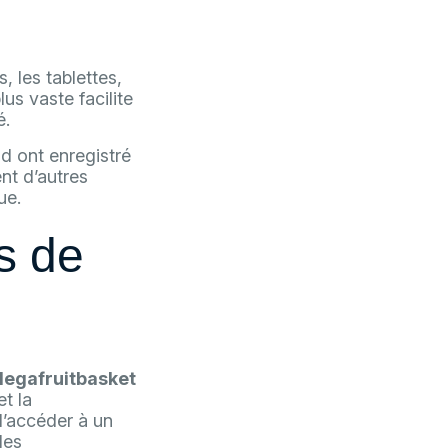
, les tablettes,
us vaste facilite
é.
d ont enregistré
t d’autres
ue.
as de
egafruitbasket
t la
d’accéder à un
des