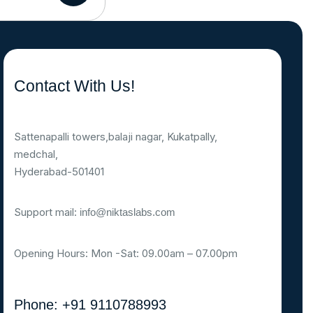
Contact With Us!
Sattenapalli towers,balaji nagar, Kukatpally,
medchal,
Hyderabad-501401
Support mail:
info@niktaslabs.com
Opening Hours: Mon -Sat: 09.00am – 07.00pm
Phone: +91 9110788993