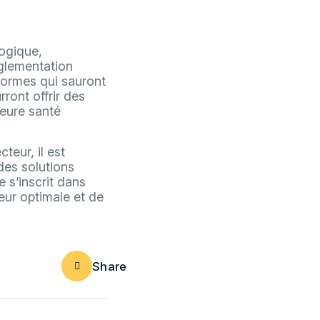
logique,
glementation
eformes qui sauront
ront offrir des
leure santé
teur, il est
des solutions
 s’inscrit dans
eur optimale et de
Share