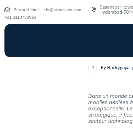
Sattenapalli towe
Support Email:
info@niktaslabs.com
Hyderabad-5014
+91 9110788993
By
Rockygoyal
Dans un monde où 
mobiles dédiées à 
exceptionnelle. L
stratégique, infl
secteur technolog