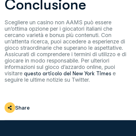
Conclusione
Scegliere un casino non AAMS può essere
un’ottima opzione per i giocatori italiani che
cercano varietà e bonus più contenuti. Con
un’attenta ricerca, puoi accedere a esperienze di
gioco straordinarie che superano le aspettative.
Assicurati di comprendere i termini di utilizzo e di
giocare in modo responsabile. Per ulteriori
informazioni sul gioco d’azzardo online, puoi
visitare
e
questo articolo del New York Times
seguire le ultime notizie su Twitter.
Share