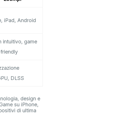
, iPad, Android
 intuitivo, game
friendly
zzazione
GPU, DLSS
ecnologia, design e
d Game su iPhone,
sitivi di ultima