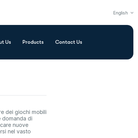
English
ut Us
Products
Contact Us
re dei giochi mobili
te domanda di
ercare nuove
si nel vasto