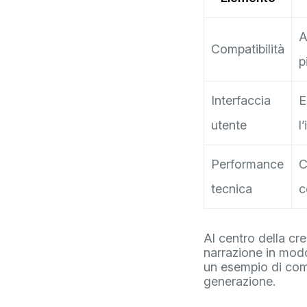
A
Compatibilità
p
Interfaccia
E
utente
l
Performance
C
tecnica
c
Al centro della cre
narrazione in modo
un esempio di come
generazione.