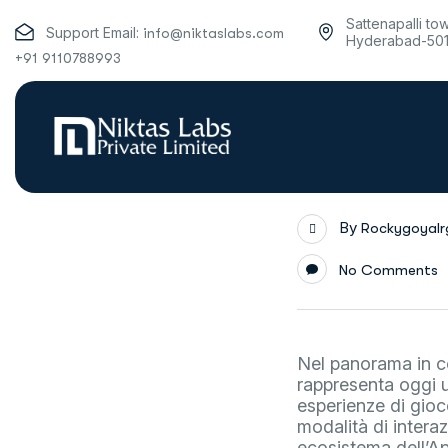
Sattenapalli to
Support Email:
info@niktaslabs.com
Hyderabad-50
+91 9110788993
By
Rockygoyal
No Comments
Nel panorama in con
rappresenta oggi u
esperienze di gioc
modalità di inter
ecosistema dell’Ap