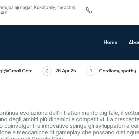
wers,balaji nagar, Kukatpally, medchal,
1401
Home
Abo
26 Apr 25
rg1@gmail.com
Cardiomyopathy
tinua evoluzione dell’intrattenimento digitale, il setto
no degli ambiti più dinamici e competitivi. La crescen
o coinvolgenti e innovative spinge gli sviluppatori a c
azione e meccaniche di gameplay che possano distinguer
p Store e di Google Play.