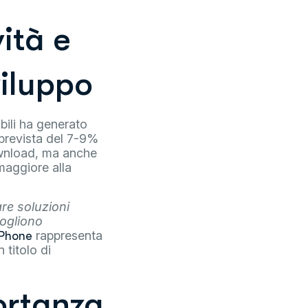
ità e
viluppo
obili ha generato
a prevista del 7-9%
ownload, ma anche
maggiore alla
re soluzioni
vogliono
rappresenta
iPhone
 titolo di
ortanza