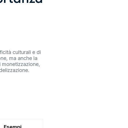
cità culturali e di
ione, ma anche la
di monetizzazione,
delizzazione.
Esempi