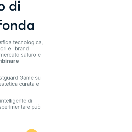
o di
ofonda
sfida tecnologica,
ori e i brand
 mercato saturo e
mbinare
lastguard Game su
stetica curata e
ntelligente di
a sperimentare può