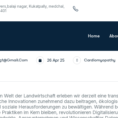
wers,balaji nagar, Kukatpally, medchal,
1401
Home
Abo
rg1@gmail.com
26 Apr 25
Cardiomyopathy
 Welt der Landwirtschaft erleben wir derzeit eine tran
sche Innovationen zunehmend dazu beitragen, ökologis
nd soziale Herausforderungen zu bewältigen. Während 
e Praktiken im Kern bleiben, revolutionieren Digitalisier
ndwirte, Agrarunternehmen und Wissenschaftler Daten