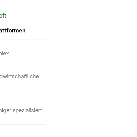
aft
attformen
plex
dwirtschaftliche
niger spezialisiert