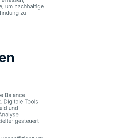
le, um nachhaltige
sfindung zu
nen
se Balance
 Digitale Tools
Feld und
Analyse
elter gesteuert