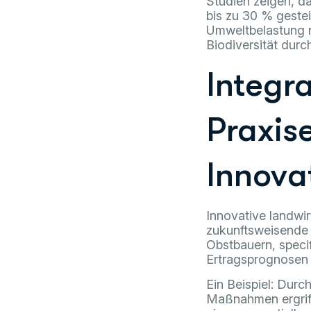
Studien zeigen, da
bis zu 30 % gestei
Umweltbelastung n
Biodiversität du
Integra
Praxis
Innova
Innovative landwir
zukunftsweisende 
Obstbauern, speci
Ertragsprognosen 
Ein Beispiel: Durc
Maßnahmen ergriff