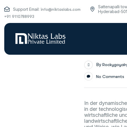
Sattenapalli to
Support Email:
info@niktaslabs.com
Hyderabad-50
+91 9110788993
By
Rockygoyal
No Comments
In der dynamischen
in der technologi
wirtschaftliche u
landwirtschaftlich
und Weise, wie La