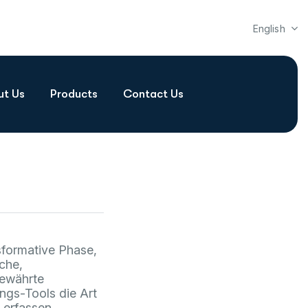
English
ut Us
Products
Contact Us
sformative Phase,
che,
bewährte
ungs-Tools die Art
 erfassen,