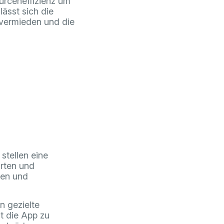
urceneffizienz um
ässt sich die
 vermieden und die
stellen eine
irten und
men und
n gezielte
t die App zu