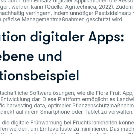
ss durch den Einsatz digitaler Applikationen die Resso
gert werden kann (Quelle: Agritechnica, 2022). Zudem l
achhaltig verringern, indem unnötiger Pestizideinsatz
rch präzise Managementmaßnahmen geschützt wird.
tion digitaler Apps:
ebene und
tionsbeispiel
tschaftliche Softwarelösungen, wie die Flora Fruit App, 
Entwicklung dar. Diese Plattform ermöglicht es Landw
fic harvesting data, optimaler Pflanzenschutzmaßnah
direkt auf ihrem Smartphone oder Tablet zu verwalten.
h die digitale Frühwarnung bei Fruchtkrankheiten könne
en werden, um Ernteverluste zu minimieren. Das mach