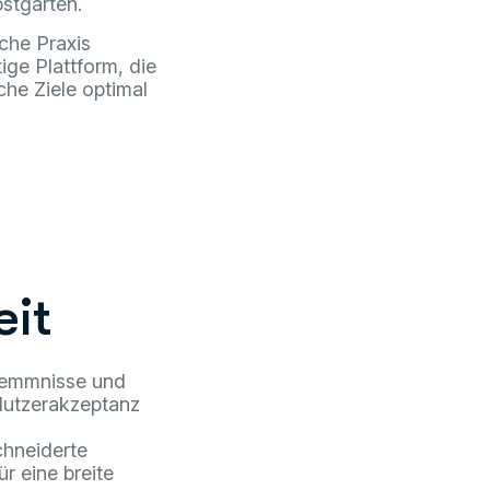
stgärten.
iche Praxis
itige Plattform, die
he Ziele optimal
eit
shemmnisse und
Nutzerakzeptanz
chneiderte
r eine breite