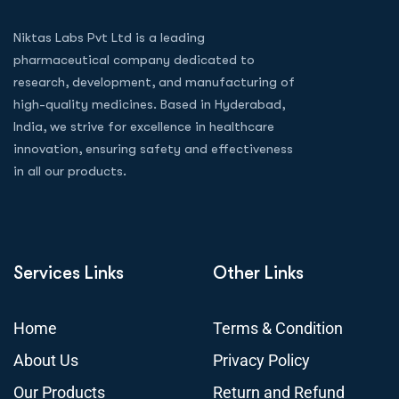
Niktas Labs Pvt Ltd is a leading
pharmaceutical company dedicated to
research, development, and manufacturing of
high-quality medicines. Based in Hyderabad,
India, we strive for excellence in healthcare
innovation, ensuring safety and effectiveness
in all our products.
Services Links
Other Links
Home
Terms & Condition
About Us
Privacy Policy
Our Products
Return and Refund