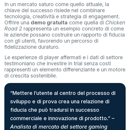
In un mercato saturo come quello attuale, la
chiave del successo risiede nel combinare
tecnologia, creatività e strategia di engagement.
Offrire una
demo gratuita
come quella di
Chicken
Road 2
rappresenta un esempio concreto di come
le aziende possano costruire un rapporto di fiducia
con gli utenti, favorendo un percorso di
fidelizzazione duraturo.
Le esperienze di player affermati e i dati di settore
testimoniano che investire in trial senza costi
rappresenti un elemento differenziante e un motore
di crescita sostenibile.
“Mettere l’utente al centro del processo di
sviluppo e di prova crea una relazione di
fiducia che può tradursi in successo
commerciale e innovazione di prodotto.” –
Analista di mercato del settore gaming