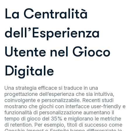
La Centralità
dell’Esperienza
Utente nel Gioco
Digitale
Una strategia efficace si traduce in una
progettazione dell’esperienza che sia intuitiva,
coinvolgente e personalizzabile. Recenti studi
mostrano che giochi con interfacce user-friendly e
funzionalità di personalizzazione aumentano il
tempo di gioco del 35% e migliorano le metriche
di retention. Per esempio, titoli di successo come
Genshin Impact
o
Fortnite
hanno differenziato le