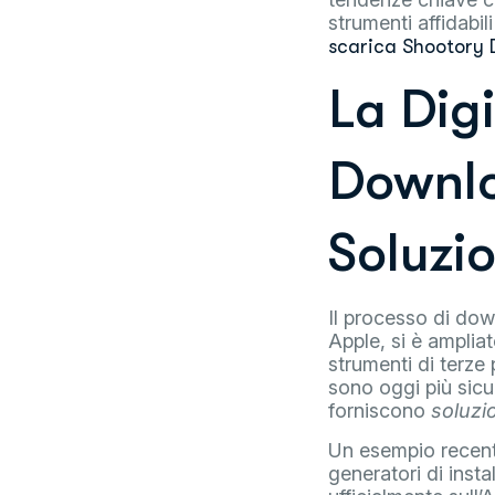
strumenti affidabil
scarica Shootory 
La Digi
Downlo
Soluzio
Il processo di dow
Apple, si è amplia
strumenti di terze 
sono oggi più sicur
forniscono
soluzi
Un esempio recente
generatori di inst