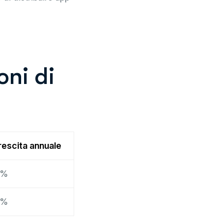
oni di
rescita annuale
5%
5%