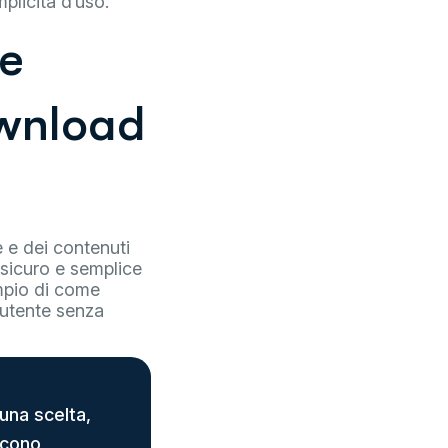
plicità d’uso.
me
ownload
e e dei contenuti
 sicuro e semplice
mpio di come
 utente senza
una scelta,
scono