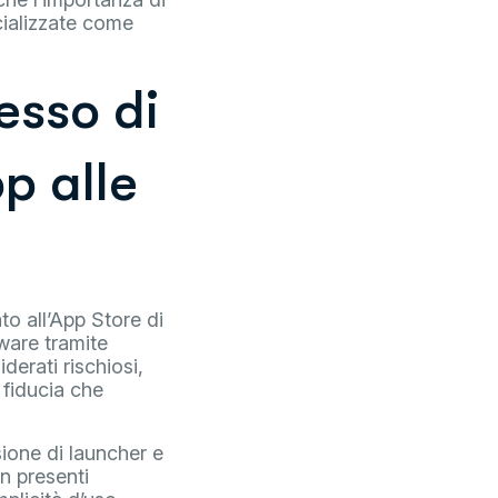
ecializzate come
esso di
p alle
to all’App Store di
ware tramite
derati rischiosi,
i fiducia che
ione di launcher e
on presenti