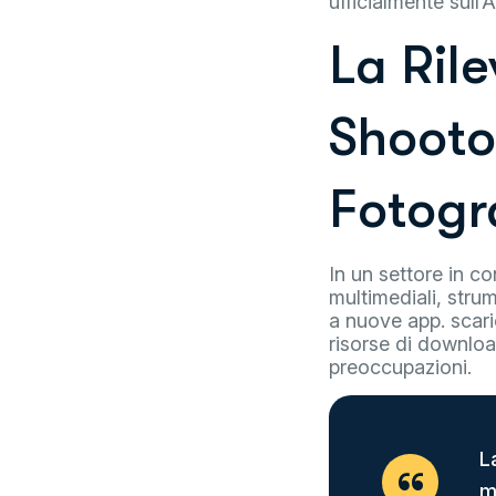
ufficialmente sull
La Ril
Shooto
Fotogra
In un settore in c
multimediali, stru
a nuove app. scar
risorse di downloa
preoccupazioni.
L
m