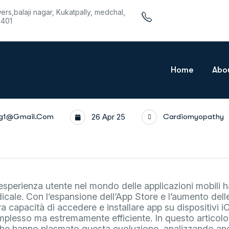
wers,balaji nagar, Kukatpally, medchal,
1401
Home
Abo
rg1@gmail.com
26 Apr 25
Cardiomyopathy
l’esperienza utente nel mondo delle applicazioni mobili 
icale. Con l’espansione dell’App Store e l’aumento delle
a capacità di accedere e installare app su dispositivi iO
plesso ma estremamente efficiente. In questo articolo
he hanno plasmato questa evoluzione, analizzando anc