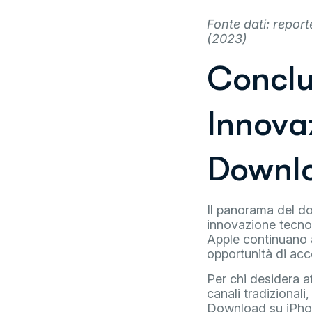
Fonte dati: repor
(2023)
Conclus
Innova
Downlo
Il panorama del do
innovazione tecnolo
Apple continuano a
opportunità di acce
Per chi desidera af
canali tradizionali
Download su iPhon