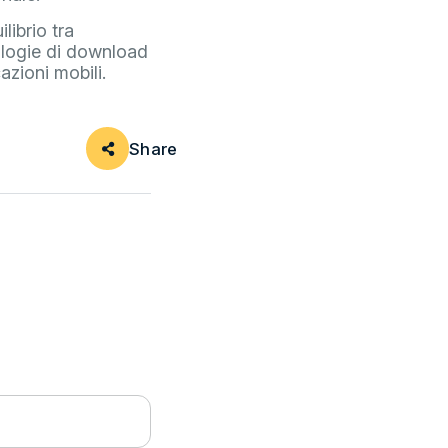
librio tra
nologie di download
azioni mobili.
Share