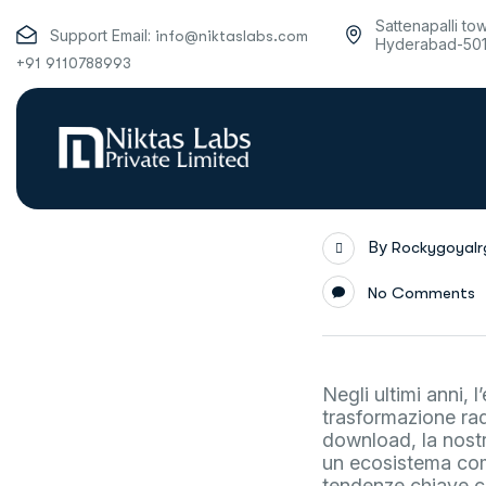
Sattenapalli to
Support Email:
info@niktaslabs.com
Hyderabad-50
+91 9110788993
By
Rockygoyal
No Comments
Negli ultimi anni, 
trasformazione rad
download, la nostr
un ecosistema com
tendenze chiave c