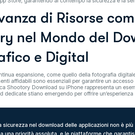
’App Store, garantendo al contempo la sicurezza e la sem
evanza di Risorse co
ry nel Mondo del D
fico e Digital
ontinua espansione, come quello della fotografia digital
menti affidabili sono essenziali per garantire un accesso
ica Shootory Download su iPhone rappresenta un ese
d dedicate stiano emergendo per offrire un’esperienza
a sicurezza nel download delle applicazioni non è più 
a una priorità assoluta, e le piattaforme che garanti