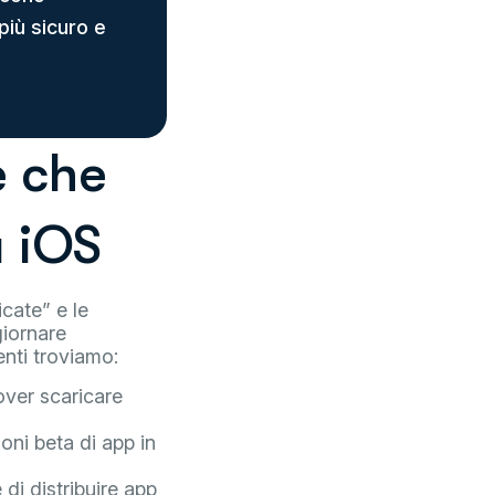
più sicuro e
e che
 iOS
icate” e le
giornare
nti troviamo:
over scaricare
oni beta di app in
di distribuire app