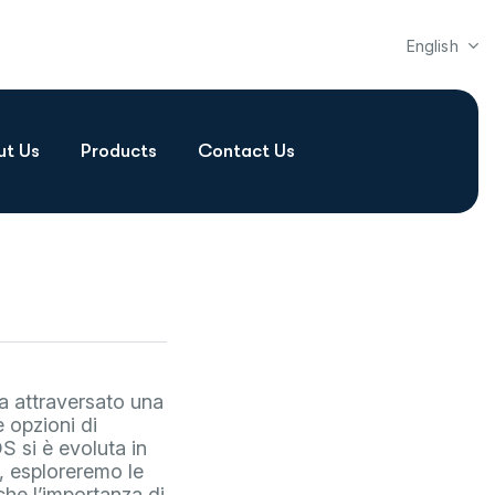
English
ut Us
Products
Contact Us
ha attraversato una
 opzioni di
S si è evoluta in
, esploreremo le
he l’importanza di