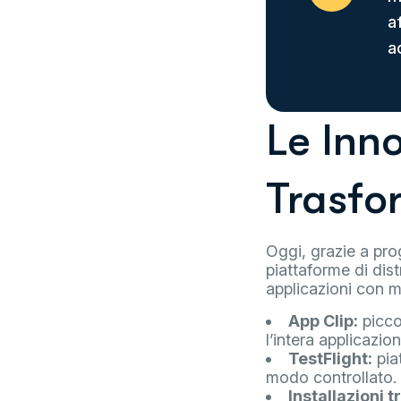
a
a
Le Inn
Trasfo
Oggi, grazie a prog
piattaforme di dist
applicazioni con m
App Clip:
picco
l’intera applicazion
TestFlight:
piat
modo controllato.
Installazioni t