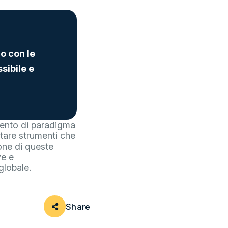
no con le
sibile e
mento di paradigma
ttare strumenti che
ione di queste
ve e
globale.
Share