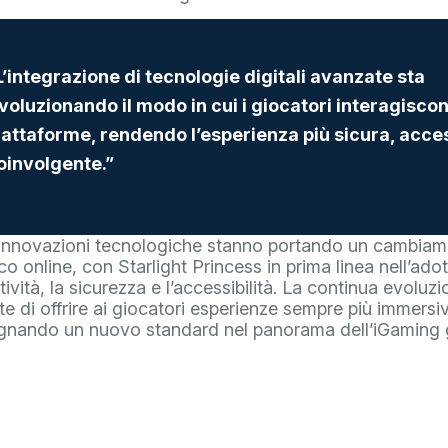
L’integrazione di tecnologie digitali avanzate sta
ivoluzionando il modo in cui i giocatori interagisco
iattaforme, rendendo l’esperienza più sicura, acces
oinvolgente.”
e innovazioni tecnologiche stanno portando un cambia
co online, con Starlight Princess in prima linea nell’ado
ttività, la sicurezza e l’accessibilità. La continua evoluz
e di offrire ai giocatori esperienze sempre più immersi
egnando un nuovo standard nel panorama dell’iGaming 