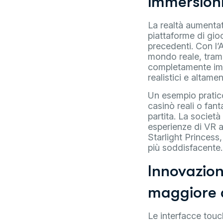
immersioni
La realtà aumentat
piattaforme di gio
precedenti. Con l’A
mondo reale, tramit
completamente imme
realistici e altamen
Un esempio pratico
casinò reali o fan
partita. La societ
esperienze di VR a
Starlight Princess
più soddisfacente.
Innovazion
maggiore a
Le interfacce touc