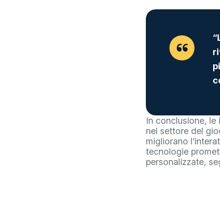
“
r
p
c
In conclusione, l
nel settore del gio
migliorano l’intera
tecnologie promett
personalizzate, s