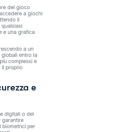
ore del gioco
 accedere a giochi
tendo il
 qualsiasi
 e una grafica
crescendo a un
globali entro la
 più complessi e
il proprio
curezza e
 digitali o del
 garantire
 biometrici per