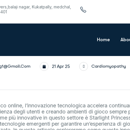
wers,balaji nagar, Kukatpally, medchal,
1401
Home
Abo
rg1@gmail.com
21 Apr 25
Cardiomyopathy
co online, l’innovazione tecnologica accelera continu
ienza degli utenti e creando ambienti di gioco sempre p
me più innovative in questo settore è Starlight Princess
tecnologie emergenti per garantire un’esperienza di gi
zzata. In questo articolo esploreremo come queste inn