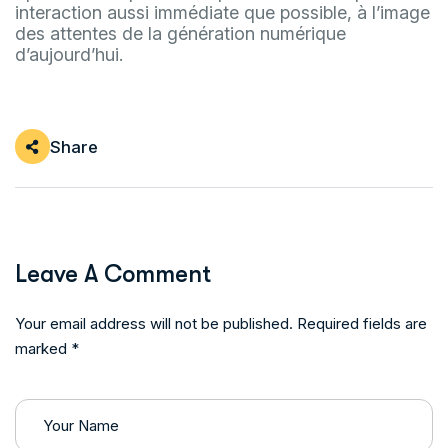
interaction aussi immédiate que possible, à l’image
des attentes de la génération numérique
d’aujourd’hui.
Share
Leave A Comment
Your email address will not be published. Required fields are
marked *