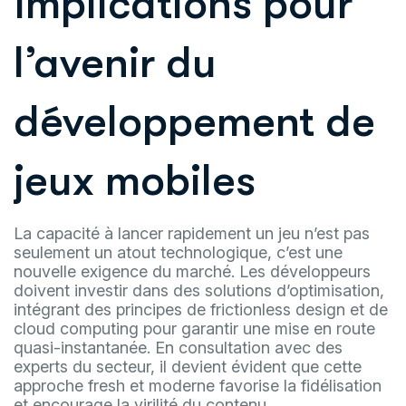
Implications pour
l’avenir du
développement de
jeux mobiles
La capacité à lancer rapidement un jeu n’est pas
seulement un atout technologique, c’est une
nouvelle exigence du marché. Les développeurs
doivent investir dans des solutions d’optimisation,
intégrant des principes de frictionless design et de
cloud computing pour garantir une mise en route
quasi-instantanée. En consultation avec des
experts du secteur, il devient évident que cette
approche fresh et moderne favorise la fidélisation
et encourage la virilité du contenu.