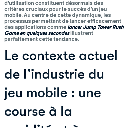
d’utilisation constituent désormais des
critères cruciaux pour le succès d’un jeu
mobile. Au centre de cette dynamique, les
processus permettant de lancer efficacement
des applications comme
lancer Jump Tower Rush
illustrent
Game en quelques secondes
parfaitement cette tendance.
Le contexte actuel
de l’industrie du
jeu mobile : une
course à la