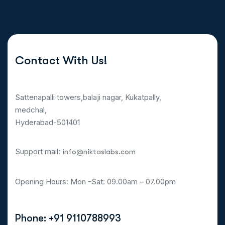
Contact With Us!
Sattenapalli towers,balaji nagar, Kukatpally,
medchal,
Hyderabad-501401
Support mail:
info@niktaslabs.com
Opening Hours: Mon -Sat: 09.00am – 07.00pm
Phone: +91 9110788993