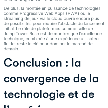
De plus, la montée en puissance de technologies
comme Progressive Web Apps (PWA) ou le
streaming de jeux via le cloud ouvre encore plus
de possibilités pour réduire l’obstacle du lancement
initial. Le rôle de plateformes comme celle de
Jump Tower Rush est de montrer que l’excellence
technique, combinée à une expérience utilisateur
fluide, reste la clé pour dominer le marché de
demain.
Conclusion : la
convergence de la
technologie et de