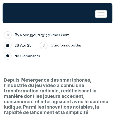
By
Rockygoyalrg1@gmail.com
26 Apr 25
Cardiomyopathy
No Comments
Depuis l’émergence des smartphones,
l’industrie du jeu vidéo a connu une
transformation radicale, redéfinissant la
manière dont les joueurs accèdent,
consomment et interagissent avec le contenu
ludique. Parmi les innovations notables, la
rapidité de lancement et la simplicité