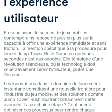
l’expérience
utilisateur
En conclusion, le succès de jeux mobiles
contemporains repose de plus en plus sur la
capacité à offrir une expérience immédiate et sans
friction. La mention spécifique à la procédure pour
lancer Jump Tower Rush Game en quelques
secondes n’est pas anodine. Elle témoigne d’une
révolution silencieuse, où la technologie doit
impérativement servir l’utilisateur, plutôt que
l’inverse.
Les innovations dans le domaine du lancement
instantané constituent une nouvelle frontière pour
l’industrie du jeu mobile, et des solutions comme
Jump Tower Rush illustrent brillamment cette
avancée. La prochaine étape ? Continuer à
optimiser ces processus pour rendre chaque