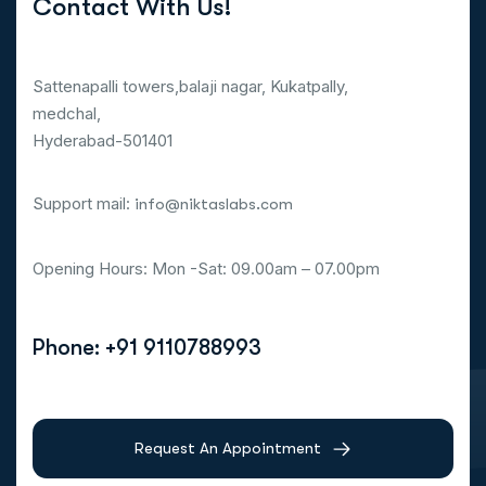
Contact With Us!
Sattenapalli towers,balaji nagar, Kukatpally,
medchal,
Hyderabad-501401
Support mail:
info@niktaslabs.com
Opening Hours: Mon -Sat: 09.00am – 07.00pm
Phone: +91 9110788993
Request An Appointment