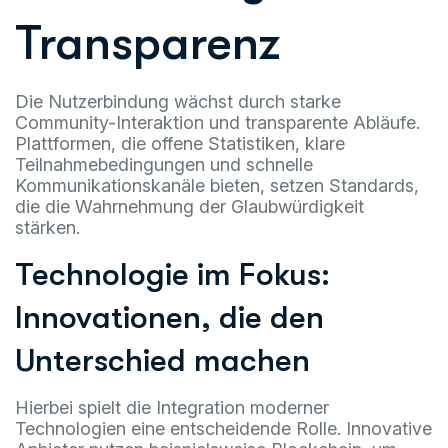
Transparenz
Die Nutzerbindung wächst durch starke
Community-Interaktion und transparente Abläufe.
Plattformen, die offene Statistiken, klare
Teilnahmebedingungen und schnelle
Kommunikationskanäle bieten, setzen Standards,
die die Wahrnehmung der Glaubwürdigkeit
stärken.
Technologie im Fokus:
Innovationen, die den
Unterschied machen
Hierbei spielt die Integration moderner
Technologien eine entscheidende Rolle. Innovative