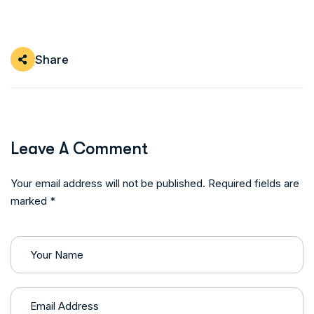
Share
Leave A Comment
Your email address will not be published. Required fields are
marked *