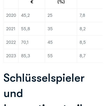
€
(%)
2020
45,2
25
7,8
2021
55,8
35
8,2
2022
70,1
45
8,5
2023
85,3
55
8,7
Schlüsselspieler
und