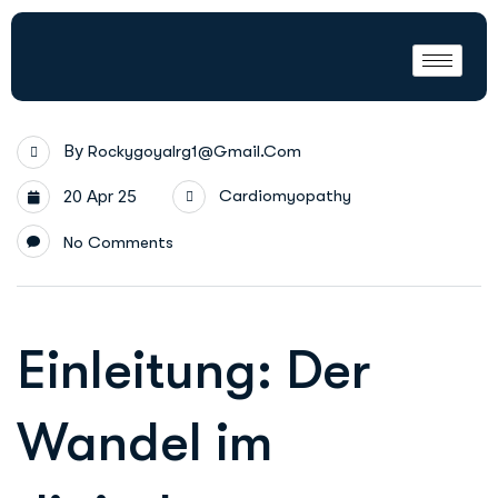
By
Rockygoyalrg1@gmail.com
20 Apr 25
Cardiomyopathy
No Comments
Einleitung: Der
Wandel im