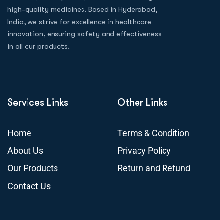
high-quality medicines. Based in Hyderabad,
India, we strive for excellence in healthcare
innovation, ensuring safety and effectiveness
in all our products.
Services Links
Other Links
Home
Terms & Condition
About Us
Privacy Policy
Our Products
Return and Refund
Contact Us