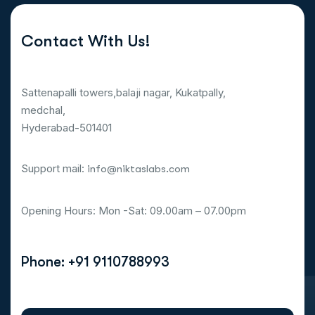
Contact With Us!
Sattenapalli towers,balaji nagar, Kukatpally,
medchal,
Hyderabad-501401
Support mail:
info@niktaslabs.com
Opening Hours: Mon -Sat: 09.00am – 07.00pm
Phone: +91 9110788993