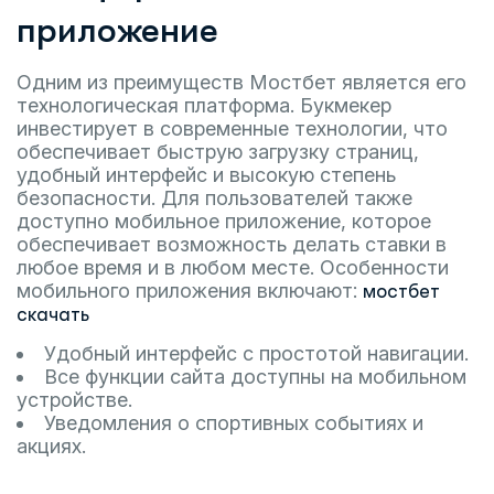
приложение
Одним из преимуществ Мостбет является его
технологическая платформа. Букмекер
инвестирует в современные технологии, что
обеспечивает быструю загрузку страниц,
удобный интерфейс и высокую степень
безопасности. Для пользователей также
доступно мобильное приложение, которое
обеспечивает возможность делать ставки в
любое время и в любом месте. Особенности
мобильного приложения включают:
мостбет
скачать
Удобный интерфейс с простотой навигации.
Все функции сайта доступны на мобильном
устройстве.
Уведомления о спортивных событиях и
акциях.