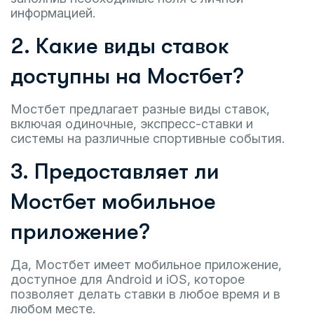
информацией.
2. Какие виды ставок
доступны на Мостбет?
Мостбет предлагает разные виды ставок,
включая одиночные, экспресс-ставки и
системы на различные спортивные события.
3. Предоставляет ли
Мостбет мобильное
приложение?
Да, Мостбет имеет мобильное приложение,
доступное для Android и iOS, которое
позволяет делать ставки в любое время и в
любом месте.