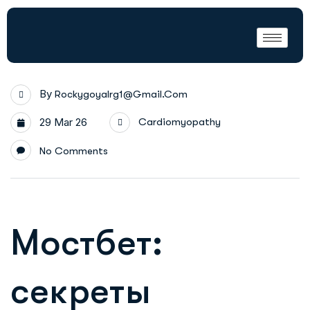
By
Rockygoyalrg1@gmail.com
29 Mar 26
Cardiomyopathy
No Comments
Мостбет:
секреты