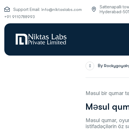
Sattenapalli to
Support Email:
info@niktaslabs.com
Hyderabad-50
+91 9110788993
By
Rockygoyal
Məsul bir qumar t
Məsul qum
Məsul qumar, oyunl
istifadəçilərin öz 