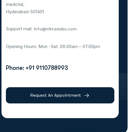
medchal,
Hyderabad-501401
Support mail:
info@niktaslabs.com
Opening Hours: Mon -Sat: 09.00am – 07.00pm
Phone: +91 9110788993
Request An Appointment