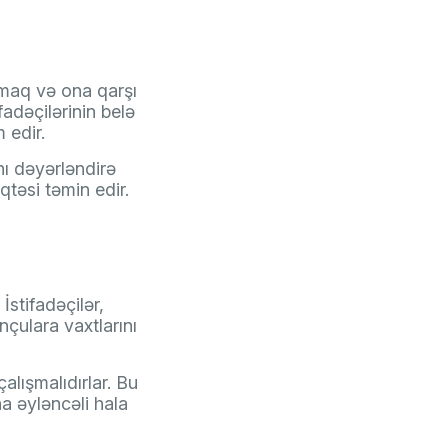
lamaq və ona qarşı
adəçilərinin belə
 edir.
nı dəyərləndirə
təsi təmin edir.
İstifadəçilər,
nçulara vaxtlarını
alışmalıdırlar. Bu
ha əyləncəli hala