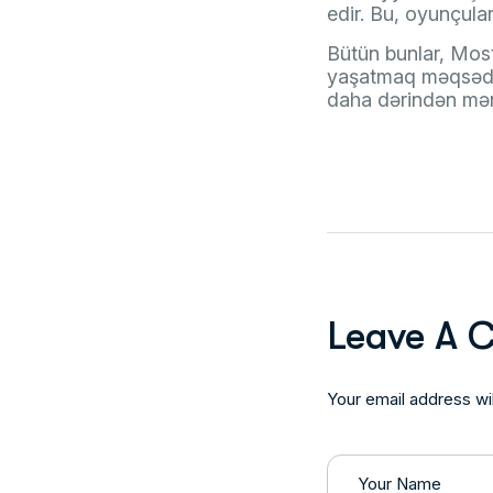
edir. Bu, oyunçular
Bütün bunlar, Most
yaşatmaq məqsədini
daha dərindən mən
Leave A 
Your email address wil