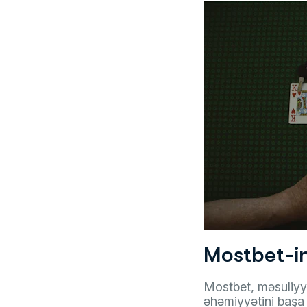
Mostbet-in
Mostbet, məsuliyyə
əhəmiyyətini başa