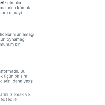
etmələri
ndir
etmələrinə kömək
idarə etməyi
ticələrini anlamağı
 üçün oynamağı
 mühüm bir
tformadır. Bu
k üçün bir sıra
clərini daha yaxşı
arını izləmək və
məqsədilə