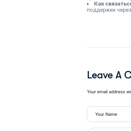
Как связатьс
поддержки через 
Leave A 
Your email address wil