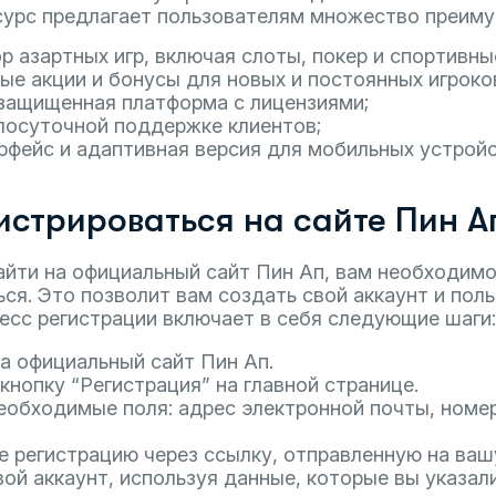
урс предлагает пользователям множество преиму
 азартных игр, включая слоты, покер и спортивны
е акции и бонусы для новых и постоянных игроко
 защищенная платформа с лицензиями;
лосуточной поддержке клиентов;
фейс и адаптивная версия для мобильных устройс
истрироваться на сайте Пин А
зайти на официальный сайт Пин Ап, вам необходим
ся. Это позволит вам создать свой аккаунт и пол
есс регистрации включает в себя следующие шаги:
а официальный сайт Пин Ап.
кнопку “Регистрация” на главной странице.
еобходимые поля: адрес электронной почты, номе
 регистрацию через ссылку, отправленную на ваш
вой аккаунт, используя данные, которые вы указал