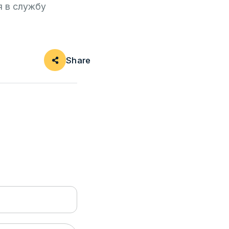
 в службу
Share