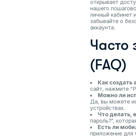
открывает досту
нашего пошагово
личный кабинет 
забывайте о без
аккаунта.
Часто
(FAQ)
Как создать 
сайт, нажмите “
Можно ли исп
Да, вы можете и
устройствах.
Что делать, 
пароль?”, котора
Есть ли моби
приложение для 