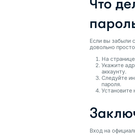
Что де
парол
Если вы забыли 
довольно просто
На странице
Укажите адр
аккаунту.
Следуйте ин
пароля.
Установите 
Заклю
Вход на официал