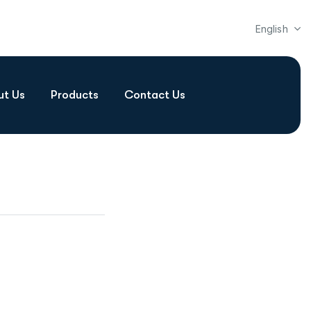
English
ut Us
Products
Contact Us