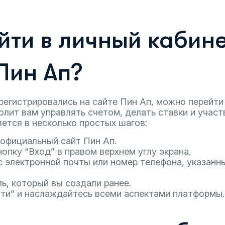
.
йти в личный кабине
Пин Ап?
регистрировались на сайте Пин Ап, можно перейти
олит вам управлять счетом, делать ставки и участ
ется в несколько простых шагов:
официальный сайт Пин Ап.
опку “Вход” в правом верхнем углу экрана.
 электронной почты или номер телефона, указанн
ь, который вы создали ранее.
ти” и наслаждайтесь всеми аспектами платформы.