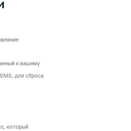
и
овление
занный к вашему
 SMS, для сброса
сс, который