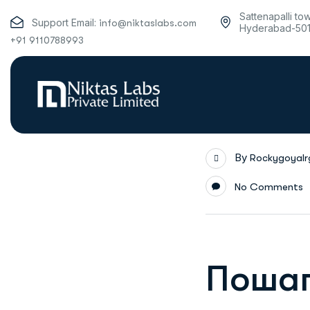
Sattenapalli to
Support Email:
info@niktaslabs.com
Hyderabad-50
+91 9110788993
By
Rockygoyal
No Comments
Пошаг