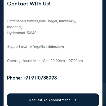
Contact With Us!
Sattenapalli towers,balaji nagar, Kukatpally,
medchal,
Hyderabad-501401
Support mail:
info@niktaslabs.com
Opening Hours: Mon -Sat: 09.00am – 07.00pm
Phone: +91 9110788993
Request An Appointment