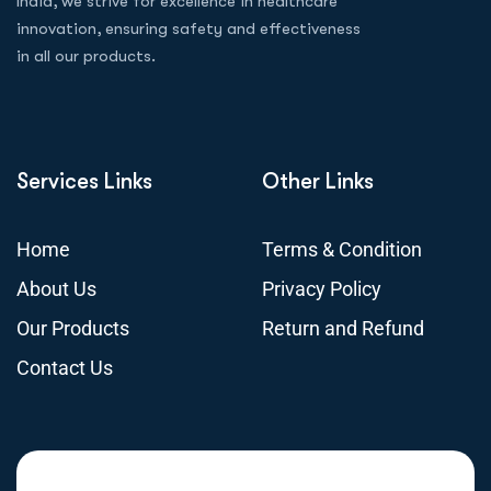
India, we strive for excellence in healthcare
innovation, ensuring safety and effectiveness
in all our products.
Services Links
Other Links
Home
Terms & Condition
About Us
Privacy Policy
Our Products
Return and Refund
Contact Us