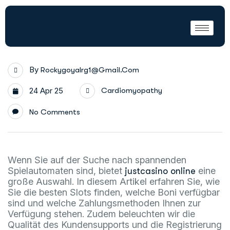
By
Rockygoyalrg1@gmail.com
24 Apr 25
Cardiomyopathy
No Comments
Wenn Sie auf der Suche nach spannenden
Spielautomaten sind, bietet
eine
justcasino online
große Auswahl. In diesem Artikel erfahren Sie, wie
Sie die besten Slots finden, welche Boni verfügbar
sind und welche Zahlungsmethoden Ihnen zur
Verfügung stehen. Zudem beleuchten wir die
Qualität des Kundensupports und die Registrierung