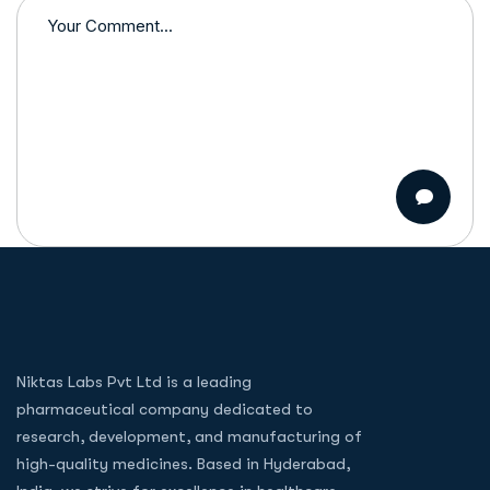
Niktas Labs Pvt Ltd is a leading
pharmaceutical company dedicated to
research, development, and manufacturing of
high-quality medicines. Based in Hyderabad,