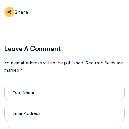
Share
Leave A Comment
Your email address will not be published. Required fields are
marked *