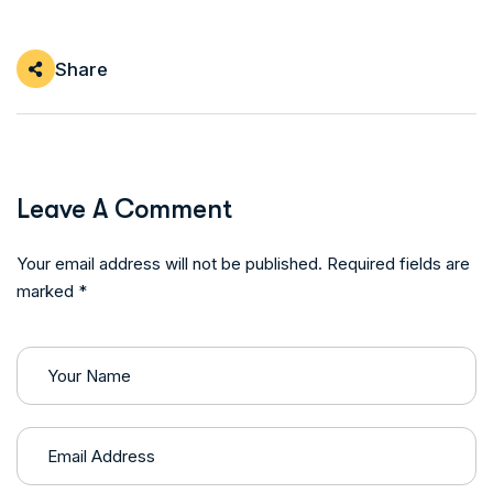
Share
Leave A Comment
Your email address will not be published. Required fields are
marked *