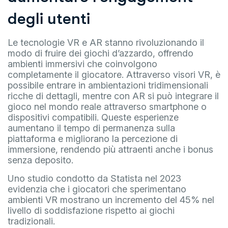
degli utenti
Le tecnologie VR e AR stanno rivoluzionando il
modo di fruire dei giochi d’azzardo, offrendo
ambienti immersivi che coinvolgono
completamente il giocatore. Attraverso visori VR, è
possibile entrare in ambientazioni tridimensionali
ricche di dettagli, mentre con AR si può integrare il
gioco nel mondo reale attraverso smartphone o
dispositivi compatibili. Queste esperienze
aumentano il tempo di permanenza sulla
piattaforma e migliorano la percezione di
immersione, rendendo più attraenti anche i bonus
senza deposito.
Uno studio condotto da Statista nel 2023
evidenzia che i giocatori che sperimentano
ambienti VR mostrano un incremento del 45% nel
livello di soddisfazione rispetto ai giochi
tradizionali.