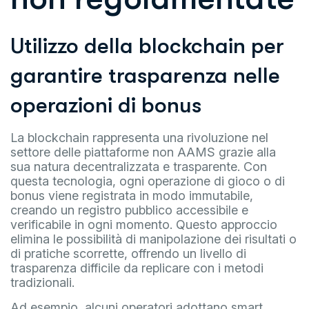
Utilizzo della blockchain per
garantire trasparenza nelle
operazioni di bonus
La blockchain rappresenta una rivoluzione nel
settore delle piattaforme non AAMS grazie alla
sua natura decentralizzata e trasparente. Con
questa tecnologia, ogni operazione di gioco o di
bonus viene registrata in modo immutabile,
creando un registro pubblico accessibile e
verificabile in ogni momento. Questo approccio
elimina le possibilità di manipolazione dei risultati o
di pratiche scorrette, offrendo un livello di
trasparenza difficile da replicare con i metodi
tradizionali.
Ad esempio, alcuni operatori adottano smart