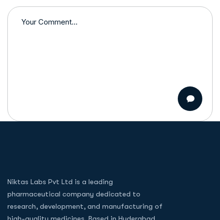
Niktas Labs Pvt Ltd is a leading
pharmaceutical company dedicated to
research, development, and manufacturing of
high-quality medicines. Based in Hyderabad,