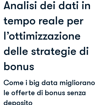
Analisi dei dati in
tempo reale per
l’ottimizzazione
delle strategie di
bonus
Come i big data migliorano
le offerte di bonus senza
deposito