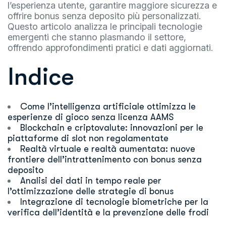
l’esperienza utente, garantire maggiore sicurezza e
offrire bonus senza deposito più personalizzati.
Questo articolo analizza le principali tecnologie
emergenti che stanno plasmando il settore,
offrendo approfondimenti pratici e dati aggiornati.
Indice
Come l’intelligenza artificiale ottimizza le
esperienze di gioco senza licenza AAMS
Blockchain e criptovalute: innovazioni per le
piattaforme di slot non regolamentate
Realtà virtuale e realtà aumentata: nuove
frontiere dell’intrattenimento con bonus senza
deposito
Analisi dei dati in tempo reale per
l’ottimizzazione delle strategie di bonus
Integrazione di tecnologie biometriche per la
verifica dell’identità e la prevenzione delle frodi