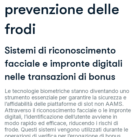
prevenzione delle
frodi
Sistemi di riconoscimento
facciale e impronte digitali
nelle transazioni di bonus
Le tecnologie biometriche stanno diventando uno
strumento essenziale per garantire la sicurezza e
l’affidabilità delle piattaforme di slot non AAMS.
Attraverso il riconoscimento facciale o le impronte
digitali, l’identificazione dell’utente avviene in
modo rapido ed efficace, riducendo i rischi di
frode. Questi sistemi vengono utilizzati durante le
operazioni di verifica per l’erogazione di bonus