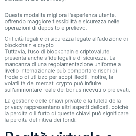
Questa modalità migliora l’esperienza utente,
offrendo maggiore flessibilità e sicurezza nelle
operazioni di deposito e prelievo.
Criticità legali e di sicurezza legate all’adozione di
blockchain e crypto
Tuttavia, l’uso di blockchain e criptovalute
presenta anche sfide legali e di sicurezza. La
mancanza di una regolamentazione uniforme a
livello internazionale può comportare rischi di
frode o di utilizzo per scopi illeciti. Inoltre, la
volatilità dei mercati crypto può influire
sull’ammontare reale dei bonus ricevuti o prelevati.
La gestione delle chiavi private e la tutela della
privacy rappresentano altri aspetti delicati, poiché
la perdita o il furto di queste chiavi può significare
la perdita definitiva dei fondi.