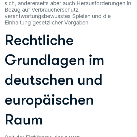
sich, andererseits aber auch Herausforderungen in
Bezug auf Verbraucherschutz,
verantwortungsbewusstes Spielen und die
Einhaltung gesetzlicher Vorgaben.
Rechtliche
Grundlagen im
deutschen und
europäischen
Raum