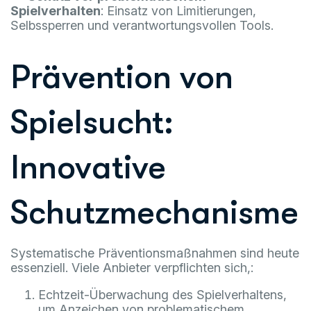
Spielverhalten
: Einsatz von Limitierungen,
Selbssperren und verantwortungsvollen Tools.
Prävention von
Spielsucht:
Innovative
Schutzmechanisme
Systematische Präventionsmaßnahmen sind heute
essenziell. Viele Anbieter verpflichten sich,:
Echtzeit-Überwachung des Spielverhaltens,
um Anzeichen von problematischem