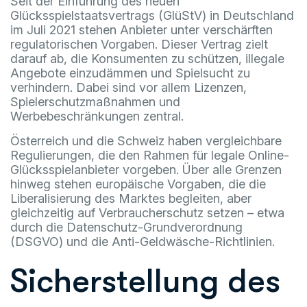
Seit der Einführung des neuen
Glücksspielstaatsvertrags (GlüStV) in Deutschland
im Juli 2021 stehen Anbieter unter verschärften
regulatorischen Vorgaben. Dieser Vertrag zielt
darauf ab, die Konsumenten zu schützen, illegale
Angebote einzudämmen und Spielsucht zu
verhindern. Dabei sind vor allem Lizenzen,
Spielerschutzmaßnahmen und
Werbebeschränkungen zentral.
Österreich und die Schweiz haben vergleichbare
Regulierungen, die den Rahmen für legale Online-
Glücksspielanbieter vorgeben. Über alle Grenzen
hinweg stehen europäische Vorgaben, die die
Liberalisierung des Marktes begleiten, aber
gleichzeitig auf Verbraucherschutz setzen – etwa
durch die Datenschutz-Grundverordnung
(DSGVO) und die Anti-Geldwäsche-Richtlinien.
Sicherstellung des