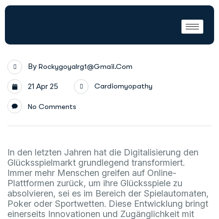
By
Rockygoyalrg1@gmail.com
21 Apr 25
Cardiomyopathy
No Comments
In den letzten Jahren hat die Digitalisierung den
Glücksspielmarkt grundlegend transformiert.
Immer mehr Menschen greifen auf Online-
Plattformen zurück, um ihre Glücksspiele zu
absolvieren, sei es im Bereich der Spielautomaten,
Poker oder Sportwetten. Diese Entwicklung bringt
einerseits Innovationen und Zugänglichkeit mit