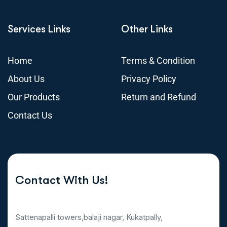
Services Links
Other Links
Home
Terms & Condition
About Us
Privacy Policy
Our Products
Return and Refund
Contact Us
Contact With Us!
Sattenapalli towers,balaji nagar, Kukatpally,