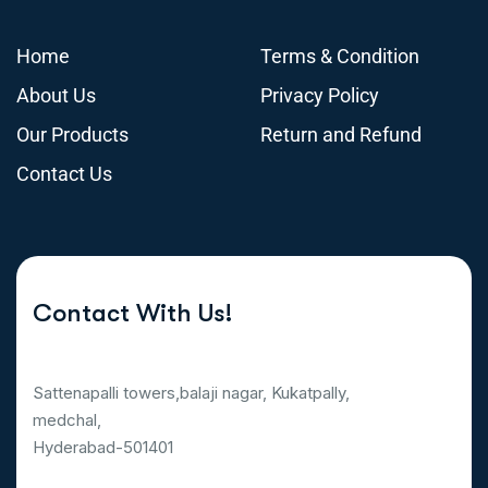
Home
Terms & Condition
About Us
Privacy Policy
Our Products
Return and Refund
Contact Us
Contact With Us!
Sattenapalli towers,balaji nagar, Kukatpally,
medchal,
Hyderabad-501401