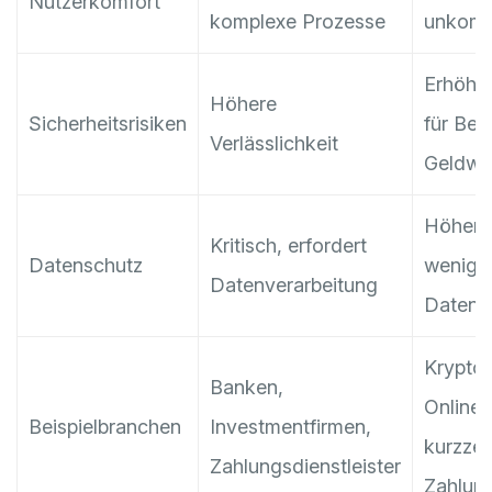
Nutzerkomfort
komplexe Prozesse
unkompl
Erhöhte
Höhere
Sicherheitsrisiken
für Bet
Verlässlichkeit
Geldwä
Höher, 
Kritisch, erfordert
Datenschutz
wenige
Datenverarbeitung
Datene
Krypto
Banken,
Online
Beispielbranchen
Investmentfirmen,
kurzzei
Zahlungsdienstleister
Zahlung