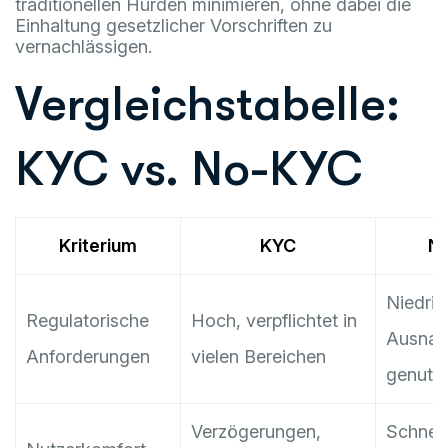
traditionellen Hürden minimieren, ohne dabei die
Einhaltung gesetzlicher Vorschriften zu
vernachlässigen.
Vergleichstabelle:
KYC vs. No-KYC
Kriterium
KYC
N
Niedrig,
Regulatorische
Hoch, verpflichtet in
Ausnah
Anforderungen
vielen Bereichen
genutzt
Verzögerungen,
Schnell